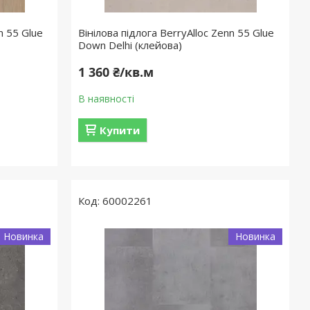
n 55 Glue
Вінілова підлога BerryAlloc Zenn 55 Glue
Down Delhi (клейова)
1 360 ₴/кв.м
В наявності
Купити
60002261
Новинка
Новинка