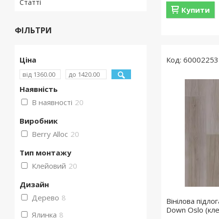
Статті
Купити
ФІЛЬТРИ
Ціна
60002253
Наявність
В наявності
20
Виробник
Berry Alloc
20
Тип монтажу
Клейовий
20
Дизайн
Дерево
8
Вінілова підлог
Down Oslo (кл
Ялинка
8