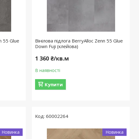
n 55 Glue
Вінілова підлога BerryAlloc Zenn 55 Glue
Down Fuji (клейова)
1 360 ₴/кв.м
В наявності
Купити
60002264
Новинка
Новинка