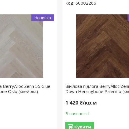
60002266
Новинка
а BerryAlloc Zenn 55 Glue
Вінілова підлога BerryAlloc Zen
one Oslo (клейова)
Down Herringbone Palermo (кл
м
1 420 ₴/кв.м
В наявності
Купити