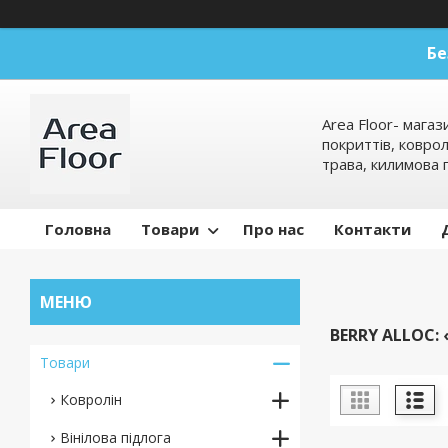
Бе
Area Floor- магаз
покриттів, коврол
трава, килимова 
Головна
Товари
Про нас
Контакти
BERRY ALLOC: 
Товари
Ковролін
Вінілова підлога