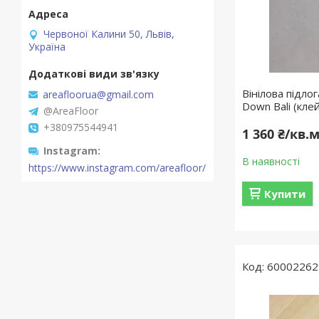
Червоної Калини 50, Львів,
Україна
Вінілова підлог
areafloorua@gmail.com
Down Bali (кле
@AreaFloor
+380975544941
1 360 ₴/кв.
Instagram
В наявності
https://www.instagram.com/areafloor/
Купити
60002262