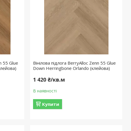
n 55 Glue
Вінілова підлога BerryAlloc Zenn 55 Glue
клейова)
Down Herringbone Orlando (клейова)
1 420 ₴/кв.м
В наявності
Купити