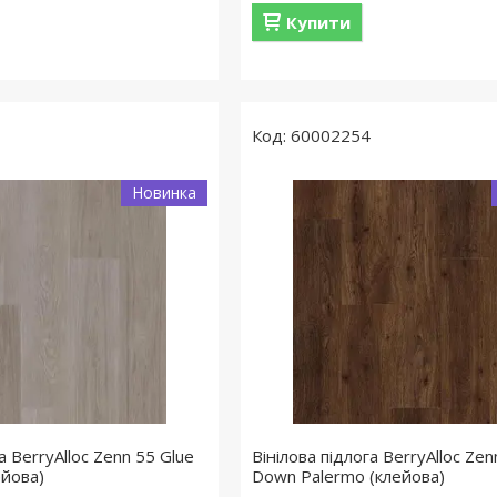
Купити
60002254
Новинка
а BerryAlloc Zenn 55 Glue
Вінілова підлога BerryAlloc Zen
ейова)
Down Palermo (клейова)