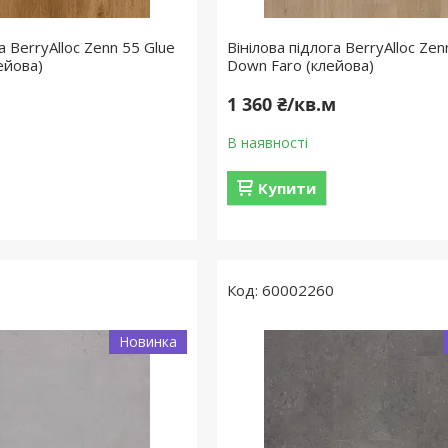
а BerryAlloc Zenn 55 Glue
Вінілова підлога BerryAlloc Zen
ейова)
Down Faro (клейова)
м
1 360 ₴/кв.м
В наявності
Купити
60002260
Новинка