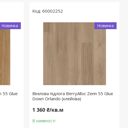
60002252
Новинка
Новинка
n 55 Glue
Вінілова підлога BerryAlloc Zenn 55 Glue
Down Orlando (клейова)
1 360 ₴/кв.м
В наявності