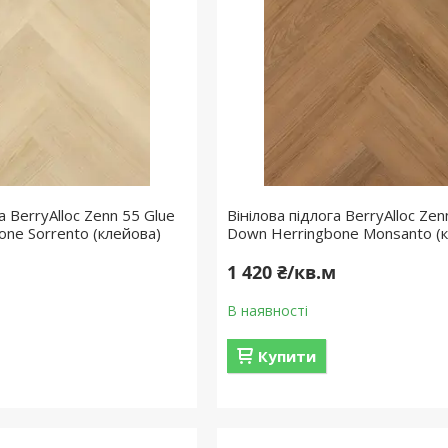
а BerryAlloc Zenn 55 Glue
Вінілова підлога BerryAlloc Zen
ne Sorrento (клейова)
Down Herringbone Monsanto (
м
1 420 ₴/кв.м
В наявності
Купити