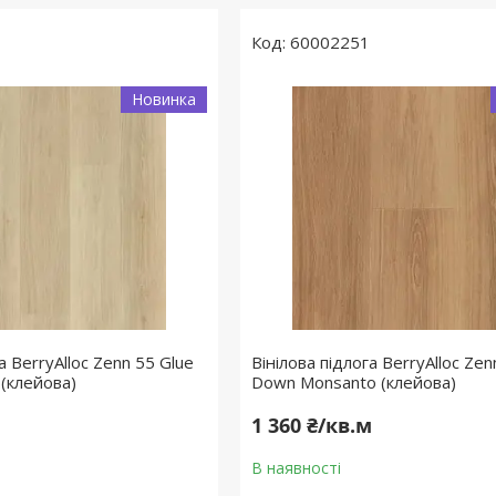
60002251
Новинка
а BerryAlloc Zenn 55 Glue
Вінілова підлога BerryAlloc Zen
 (клейова)
Down Monsanto (клейова)
м
1 360 ₴/кв.м
В наявності