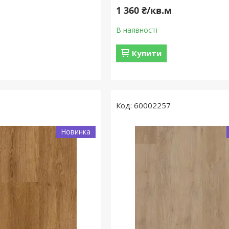
м
1 360 ₴/кв.м
В наявності
Купити
60002257
Новинка