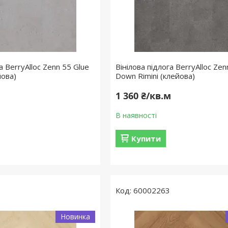
а BerryAlloc Zenn 55 Glue
Вінілова підлога BerryAlloc Zen
йова)
Down Rimini (клейова)
м
1 360 ₴/кв.м
В наявності
Купити
60002263
Новинка