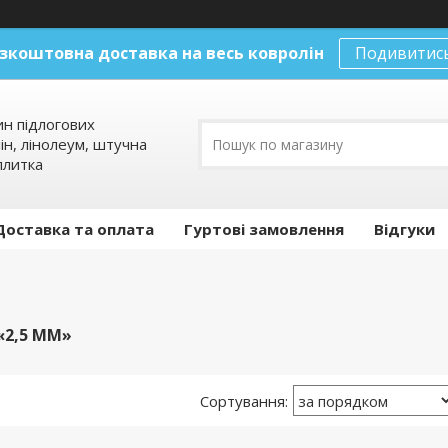
зкоштовна доставка на весь ковролін
Подивитис
ин підлогових
ін, лінолеум, штучна
плитка
Доставка та оплата
Гуртові замовлення
Відгуки
«2,5 ММ»