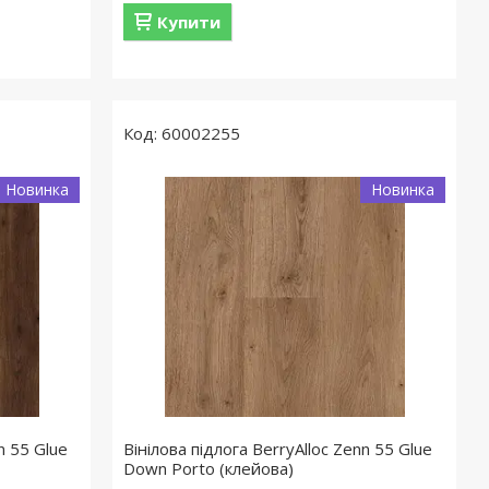
Купити
60002255
Новинка
Новинка
n 55 Glue
Вінілова підлога BerryAlloc Zenn 55 Glue
Down Porto (клейова)