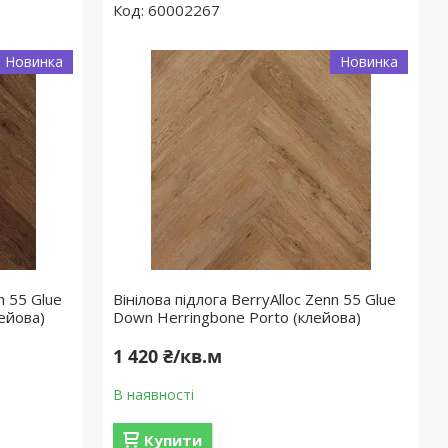
60002267
Новинка
Новинка
n 55 Glue
Вінілова підлога BerryAlloc Zenn 55 Glue
ейова)
Down Herringbone Porto (клейова)
1 420 ₴/кв.м
В наявності
Купити