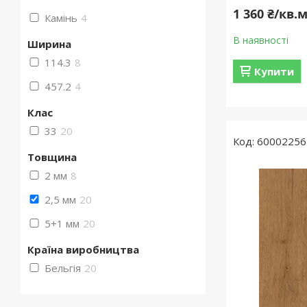
1 360 ₴/кв.
Камінь
4
В наявності
Ширина
114.3
8
Купити
457.2
4
Клас
33
20
60002256
Товщина
2 мм
8
2,5 мм
20
5+1 мм
20
Країна виробництва
Бельгія
20