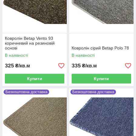
Ковролін Betap Vento 93
коричневий на резиновій
основі
Ковролін сірий Betap Polo 78
В наявності
В наявності
325
335
₴/кв.м
₴/кв.м
Купити
Купити
Безкоштовна доставка
Безкоштовна доставка