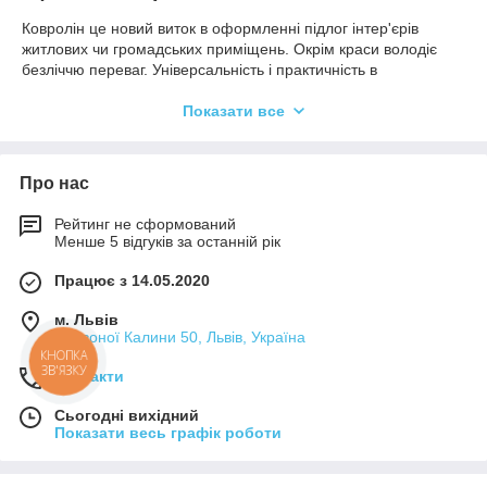
Ковролін це новий виток в оформленні підлог інтер'єрів
житлових чи громадських приміщень. Окрім краси володіє
безліччю переваг. Універсальність і практичність в
застосуванні килимового покриття заставляє розглядати його
як основний вид підлоги в безлічі приміщень. Ковроліном
Показати все
можна покрити всю підлогу від стіни до стіни одним
суцільним фрагментом, так як він являється рулонним
покриттям, по довжині можна підібрати будь який розмір в
Про нас
межах одного рулону. Також ковролін можна купити оптом у
вигляді рулону ціна в такому разі зменшиться і буде
Рейтинг не сформований
рахуватись як оптова.
Менше 5 відгуків за останній рік
Види Ковроліну.
Працює з 14.05.2020
Ковролін поділяють за призначенням на групи:
м. Львів
Побутовий - для дому.
Червоної Калини 50, Львів, Україна
КНОПКА
Комерційний - для офісів, готелів, ресторанів
ЗВ'ЯЗКУ
Контакти
тощо.
Виставковий
Сьогодні вихідний
Показати весь графік роботи
Автомобільний
Як вибрати ковролін?