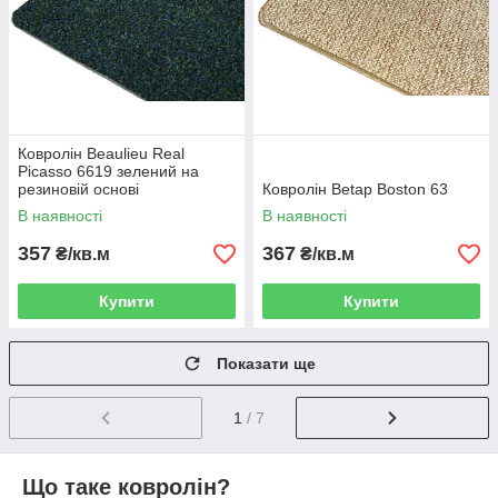
Ковролін Beaulieu Real
Picasso 6619 зелений на
резиновій основі
Ковролін Betap Boston 63
В наявності
В наявності
357
367
₴/кв.м
₴/кв.м
Купити
Купити
Показати ще
1
/ 7
Що таке ковролін?