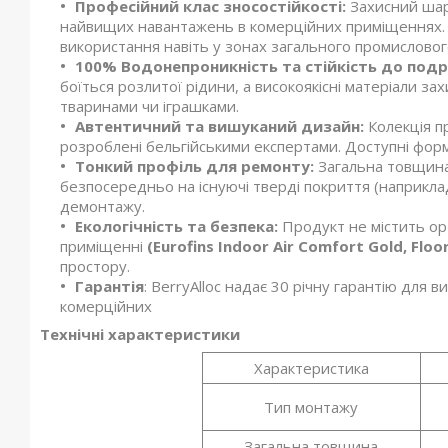
Професійний клас зносостійкості:
Захисний шар 
найвищих навантажень в комерційних приміщеннях. Ве
використання навіть у зонах загального промислово
100% Водонепроникність та стійкість до подр
боїться розлитої рідини, а високоякісні матеріали
тваринами чи іграшками.
Автентичний та вишуканий дизайн:
Колекція пр
розроблені бельгійськими експертами. Доступні форм
Тонкий профіль для ремонту:
Загальна товщина
безпосередньо на існуючі тверді покриття (наприкла
демонтажу.
Екологічність та безпека:
Продукт не містить орт
приміщенні
(Eurofins Indoor Air Comfort Gold, Floo
простору.
Гарантія
: BerryAlloc надає 30 річну гарантію для
комерційних
Технічні характеристики
Характеристика
Тип монтажу
Загальна товщина