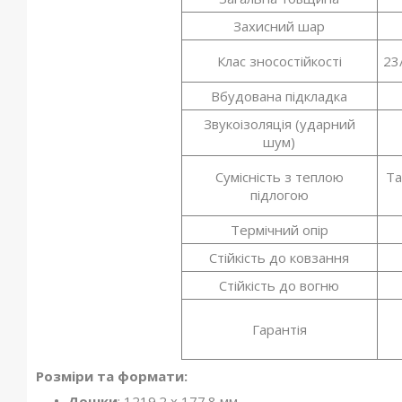
Захисний шар
Клас зносостійкості
23
Вбудована підкладка
Звукоізоляція (ударний
шум)
Сумісність з теплою
Та
підлогою
Термічний опір
Стійкість до ковзання
Стійкість до вогню
Гарантія
Розміри та формати:
Дошки
: 1219.2 x 177.8 мм