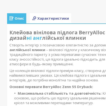
Опис
Характеристики
Клейова вінілова підлога BerryAlloc
дизай
ні анг
лійської ялинки
Створіть інтер'єр з позачасовою елегантністю за допо
англійської ялинки
– вінілової підлоги у класичному в
традиційного паркету з усіма перевагами сучасних тех
класу зносостійкості, ця підлога ідеально підходить дл
атмосфери в будь-якому приміщенні.
Це колекція вінілової підлоги преміум-класу, створена д
найвимогливіших умовах. Ця клейова підлога є ідеальн
інтер'єрів, де потрібна монолітна та надійна основа.
Основні переваги BerryAlloc Zenn 55 Dryback:
Максимальна стабільність та довговічність:
К
основою, що робить цю підлогу ідеальним рішенням 
крісел та можливими перепадами температур.