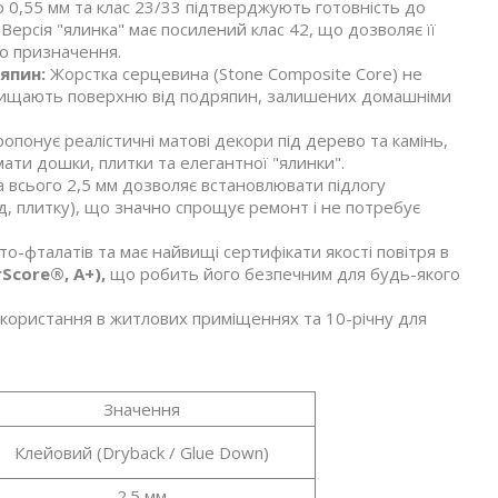
0,55 мм та клас 23/33 підтверджують готовність до
рсія "ялинка" має посилений клас 42, що дозволяє її
го призначення.
япин:
Жорстка серцевина (Stone Composite Core) не
 захищають поверхню від подряпин, залишених домашніми
опонує реалістичні матові декори під дерево та камінь,
ати дошки, плитки та елегантної "ялинки".
 всього 2,5 мм дозволяє встановлювати підлогу
д, плитку), що значно спрощує ремонт і не потребує
о-фталатів та має найвищі сертифікати якості повітря в
rScore®, A+),
що робить його безпечним для будь-якого
 використання в житлових приміщеннях та 10-річну для
Значення
Клейовий (Dryback / Glue Down)
2.5 мм