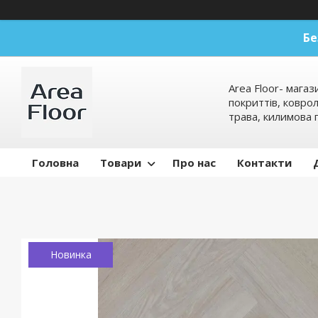
Бе
Area Floor- магаз
покриттів, коврол
трава, килимова 
Головна
Товари
Про нас
Контакти
Новинка