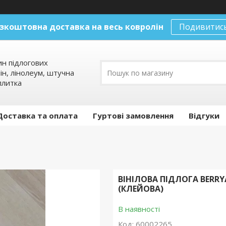
зкоштовна доставка на весь ковролін
Подивитис
ин підлогових
ін, лінолеум, штучна
плитка
Доставка та оплата
Гуртові замовлення
Відгуки
ВІНІЛОВА ПІДЛОГА BERRY
(КЛЕЙОВА)
В наявності
Код:
60002265