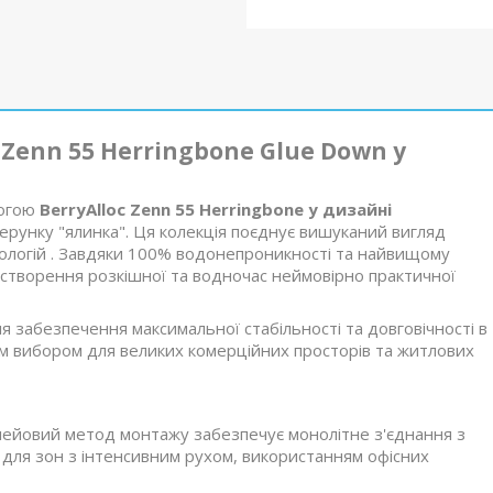
 Zenn 55 Herringbone Glue Down у
могою
BerryAlloc Zenn 55 Herringbone у дизайні
ізерунку "ялинка". Ця колекція поєднує вишуканий вигляд
нологій . Завдяки 100% водонепроникності та найвищому
я створення розкішної та водночас неймовірно практичної
ля забезпечення максимальної стабільності та довговічності в
им вибором для великих комерційних просторів та житлових
лейовий метод монтажу забезпечує монолітне з'єднання з
для зон з інтенсивним рухом, використанням офісних