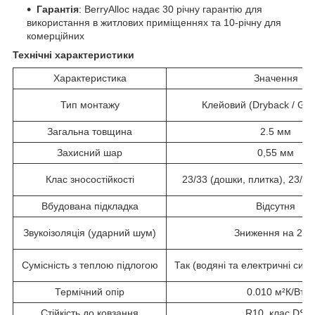
Гарантія
: BerryAlloc надає 30 річну гарантію для
використання в житлових приміщеннях та 10-річну для
комерційних
Технічні характеристики
Характеристика
Значення
Тип монтажу
Клейовий (Dryback / Gl
Загальна товщина
2.5 мм
Захисний шар
0,55 мм
Клас зносостійкості
23/33 (дошки, плитка), 23/33
Вбудована підкладка
Відсутня
Звукоізоляція (ударний шум)
Зниження на 2 д
Сумісність з теплою підлогою
Так (водяні та електричні сис
Термічний опір
0.010 м²К/Вт
Стійкість до ковзання
R10, клас DS