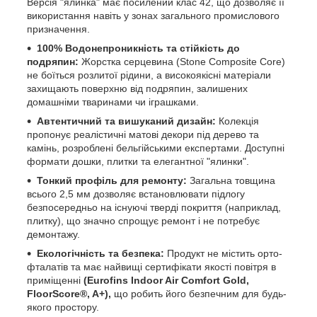
Версія "ялинка" має посилений клас 42, що дозволяє її
використання навіть у зонах загального промислового
призначення.
100% Водонепроникність та стійкість до
подряпин:
Жорстка серцевина (Stone Composite Core)
не боїться розлитої рідини, а високоякісні матеріали
захищають поверхню від подряпин, залишених
домашніми тваринами чи іграшками.
Автентичний та вишуканий дизайн:
Колекція
пропонує реалістичні матові декори під дерево та
камінь, розроблені бельгійськими експертами. Доступні
формати дошки, плитки та елегантної "ялинки".
Тонкий профіль для ремонту:
Загальна товщина
всього 2,5 мм дозволяє встановлювати підлогу
безпосередньо на існуючі тверді покриття (наприклад,
плитку), що значно спрощує ремонт і не потребує
демонтажу.
Екологічність та безпека:
Продукт не містить орто-
фталатів та має найвищі сертифікати якості повітря в
приміщенні
(Eurofins Indoor Air Comfort Gold,
FloorScore®, A+),
що робить його безпечним для будь-
якого простору.