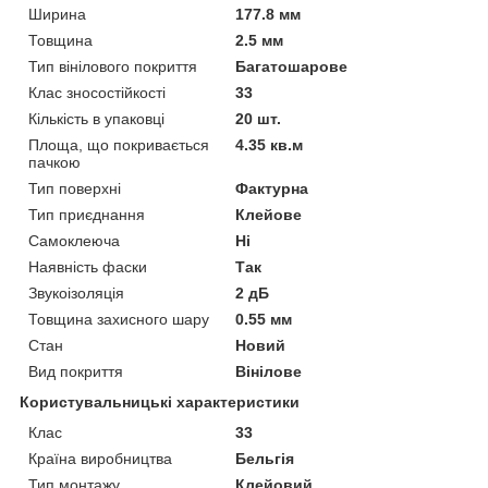
Ширина
177.8 мм
Товщина
2.5 мм
Тип вінілового покриття
Багатошарове
Клас зносостійкості
33
Кількість в упаковці
20 шт.
Площа, що покривається
4.35 кв.м
пачкою
Тип поверхні
Фактурна
Тип приєднання
Клейове
Самоклеюча
Ні
Наявність фаски
Так
Звукоізоляція
2 дБ
Товщина захисного шару
0.55 мм
Стан
Новий
Вид покриття
Вінілове
Користувальницькі характеристики
Клас
33
Країна виробництва
Бельгія
Тип монтажу
Клейовий