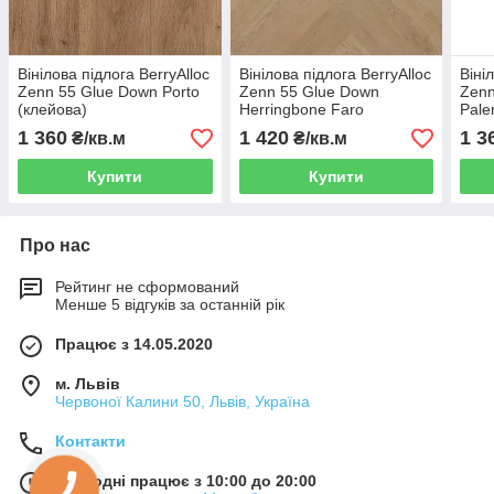
Вінілова підлога BerryAlloc
Вінілова підлога BerryAlloc
Віні
Zenn 55 Glue Down Porto
Zenn 55 Glue Down
Zenn
(клейова)
Herringbone Faro
Pale
(клейова)
1 360
1 420
1 3
₴/кв.м
₴/кв.м
Купити
Купити
Про нас
Рейтинг не сформований
Менше 5 відгуків за останній рік
Працює з 14.05.2020
м. Львів
Червоної Калини 50, Львів, Україна
Контакти
Сьогодні працює з 10:00 до 20:00