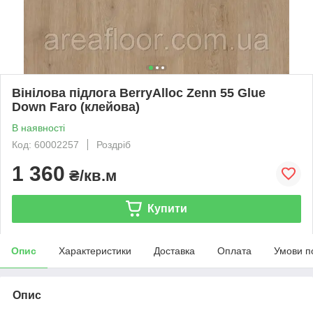
Вінілова підлога BerryAlloc Zenn 55 Glue
Down Faro (клейова)
В наявності
Код: 60002257
Роздріб
1 360
₴/кв.м
Купити
Опис
Характеристики
Доставка
Оплата
Умови п
Опис