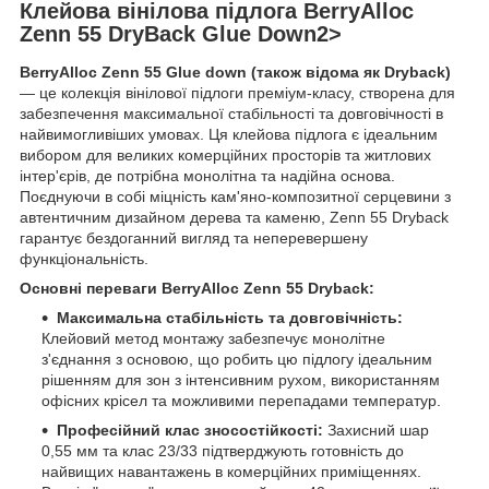
Клейова вінілова підлога BerryAlloc
Zenn 55 DryBack Glue Down
2>
BerryAlloc Zenn 55 Glue down (також відома як Dryback)
— це колекція вінілової підлоги преміум-класу, створена для
забезпечення максимальної стабільності та довговічності в
найвимогливіших умовах. Ця клейова підлога є ідеальним
вибором для великих комерційних просторів та житлових
інтер'єрів, де потрібна монолітна та надійна основа.
Поєднуючи в собі міцність кам'яно-композитної серцевини з
автентичним дизайном дерева та каменю, Zenn 55 Dryback
гарантує бездоганний вигляд та неперевершену
функціональність.
Основні переваги BerryAlloc Zenn 55 Dryback:
Максимальна стабільність та довговічність:
Клейовий метод монтажу забезпечує монолітне
з'єднання з основою, що робить цю підлогу ідеальним
рішенням для зон з інтенсивним рухом, використанням
офісних крісел та можливими перепадами температур.
Професійний клас зносостійкості:
Захисний шар
0,55 мм та клас 23/33 підтверджують готовність до
найвищих навантажень в комерційних приміщеннях.