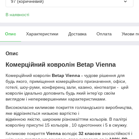
97 (коричневий)
В наявності
Опис
Характеристики
Доставка
Оплата
Умови п
Опис
Комерційний ковролін Betap Vienna
Комерційний ковролін
Betap Vienna -
чудове рішення для
будь якого, приміщення комерційного призначення, офіси,
готелі, шоу-руми, конференц зали, казино, кінотеатри - цей
ковролін ідеально доповнить будь який інтерʼєр своїм
виглядом і неперевершеними характеристиками.
Висококласне килимове покриття голландського виробництва,
яке відрізняється низькою вартістю і
відмінною якістю, широким різномаїттям кольорів. В палітрі
ковроліну присутні 15 кольорів , 10 однотонних і 5 в смужку.
Килимове покриття
Vienna
володіє
32 класом
зносостійкості і