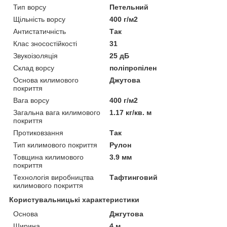
Тип ворсу
Петельний
Щільність ворсу
400 г/м2
Антистатичність
Так
Клас зносостійкості
31
Звукоізоляція
25 дБ
Склад ворсу
поліпропілен
Основа килимового
Джутова
покриття
Вага ворсу
400 г/м2
Загальна вага килимового
1.17 кг/кв. м
покриття
Протиковзання
Так
Тип килимового покриття
Рулон
Товщина килимового
3.9 мм
покриття
Технологія виробництва
Тафтинговий
килимового покриття
Користувальницькі характеристики
Основа
Джгутова
Ширина
4 м