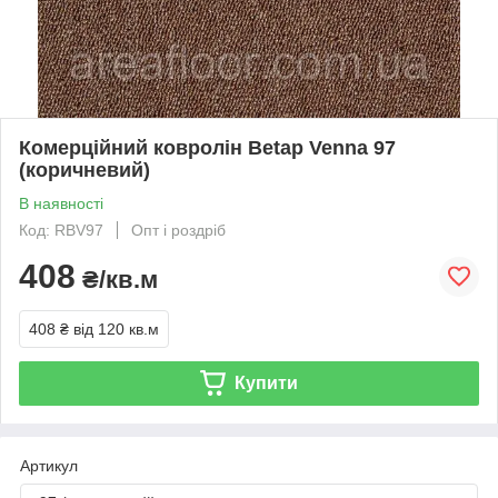
Комерційний ковролін Betap Venna 97
(коричневий)
В наявності
Код: RBV97
Опт і роздріб
408
₴/кв.м
408 ₴
від 120 кв.м
Купити
Артикул