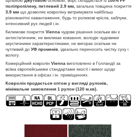
щільною
джутовою
основою, ворс складається із
100% PP
поліпропілену, петлевий 2.9 мм,
загальна товщина покриття
3.9 мм
що дозволяє ковроліну витримувати найбільш
різноманітні навантаження, будь то роликові крісла, каблуки,
інтенсивний рух людей і.ін.
Килимове покриття
Vienna
чудове рішення оскільки він є
антистатичним, не викликає ковзання, володіє чудовими
акустичними характеристиками, не вигорає оскільки не
чутливий до
УФ променів
, ідеально переносить чистку суху і
вологу.
Комерційний ковролін
Vienna
виготовлено в Голландії за
всіма європейськими стандартами якості і вимог щодо
використання в офісах і ін. приміщеннях.
Ковролін продається оптом у вигляді рулонів,
мінімальне замовлення 1 рулон (120 м.кв).