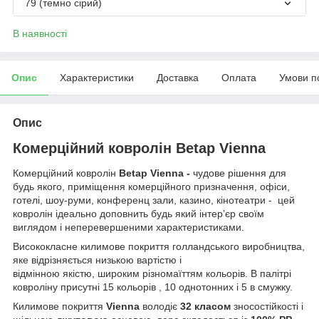
79 (темно сірий)
В наявності
Опис
Характеристики
Доставка
Оплата
Умови п
Опис
Комерційний ковролін Betap Vienna
Комерційний ковролін
Betap Vienna -
чудове рішення для
будь якого, приміщення комерційного призначення, офіси,
готелі, шоу-руми, конференц зали, казино, кінотеатри - цей
ковролін ідеально доповнить будь який інтерʼєр своїм
виглядом і неперевершеними характеристиками.
Висококласне килимове покриття голландського виробництва,
яке відрізняється низькою вартістю і
відмінною якістю, широким різномаїттям кольорів. В палітрі
ковроліну присутні 15 кольорів , 10 однотонних і 5 в смужку.
Килимове покриття
Vienna
володіє
32 класом
зносостійкості і