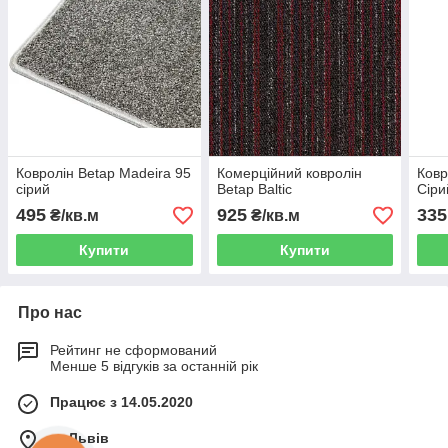
Ковролін Betap Madeira 95
Комерційний ковролін
Ковр
сірий
Betap Baltic
Сіри
495
925
335
₴/кв.м
₴/кв.м
Купити
Купити
Про нас
Рейтинг не сформований
Менше 5 відгуків за останній рік
Працює з 14.05.2020
м. Львів