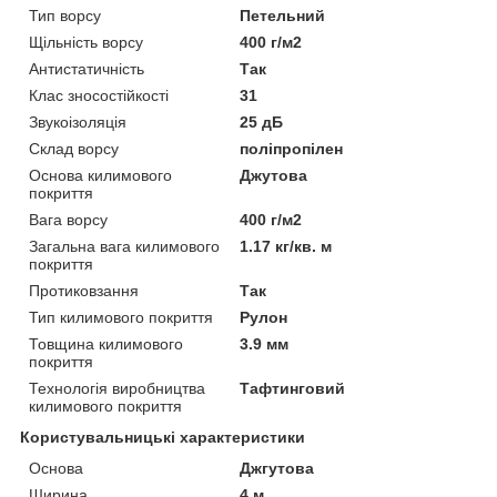
Тип ворсу
Петельний
Щільність ворсу
400 г/м2
Антистатичність
Так
Клас зносостійкості
31
Звукоізоляція
25 дБ
Склад ворсу
поліпропілен
Основа килимового
Джутова
покриття
Вага ворсу
400 г/м2
Загальна вага килимового
1.17 кг/кв. м
покриття
Протиковзання
Так
Тип килимового покриття
Рулон
Товщина килимового
3.9 мм
покриття
Технологія виробництва
Тафтинговий
килимового покриття
Користувальницькі характеристики
Основа
Джгутова
Ширина
4 м