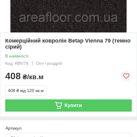
Комерційний ковролін Betap Vienna 79 (темно
сірий)
В наявності
Код: RBV79
Опт і роздріб
408
₴/кв.м
408 ₴
від 120 кв.м
Купити
Артикул