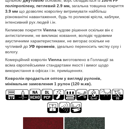
щільною
джутовою
основою, ворс складається із
100% PP
поліпропілену, петлевий 2.9 мм,
загальна товщина покриття
3.9 мм
що дозволяє ковроліну витримувати найбільш
різноманітні навантаження, будь то роликові крісла, каблуки,
інтенсивний рух людей і.ін.
Килимове покриття
Vienna
чудове рішення оскільки він є
антистатичним, не викликає ковзання, володіє чудовими
акустичними характеристиками, не вигорає оскільки не
чутливий до
УФ променів
, ідеально переносить чистку суху і
вологу.
Комерційний ковролін
Vienna
виготовлено в Голландії за
всіма європейськими стандартами якості і вимог щодо
використання в офісах і ін. приміщеннях.
Ковролін продається оптом у вигляді рулонів,
мінімальне замовлення 1 рулон (120 м.кв).