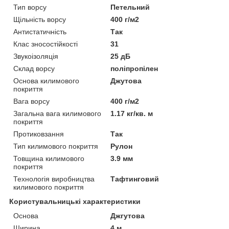
Тип ворсу
Петельний
Щільність ворсу
400 г/м2
Антистатичність
Так
Клас зносостійкості
31
Звукоізоляція
25 дБ
Склад ворсу
поліпропілен
Основа килимового
Джутова
покриття
Вага ворсу
400 г/м2
Загальна вага килимового
1.17 кг/кв. м
покриття
Протиковзання
Так
Тип килимового покриття
Рулон
Товщина килимового
3.9 мм
покриття
Технологія виробництва
Тафтинговий
килимового покриття
Користувальницькі характеристики
Основа
Джгутова
Ширина
4 м