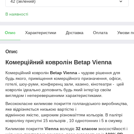
42 (зелений)
В наявності
Опис
Характеристики
Доставка
Оплата
Умови п
Опис
Комерційний ковролін Betap Vienna
Комерційний ковролін
Betap Vienna -
чудове рішення для
будь якого, приміщення комерційного призначення, офіси,
готелі, шоу-руми, конференц зали, казино, кінотеатри - цей
ковролін ідеально доповнить будь який інтерʼєр своїм
виглядом і неперевершеними характеристиками.
Висококласне килимове покриття голландського виробництва,
яке відрізняється низькою вартістю і
відмінною якістю, широким різномаїттям кольорів. В палітрі
ковроліну присутні 15 кольорів , 10 однотонних і 5 в смужку.
Килимове покриття
Vienna
володіє
32 класом
зносостійкості і