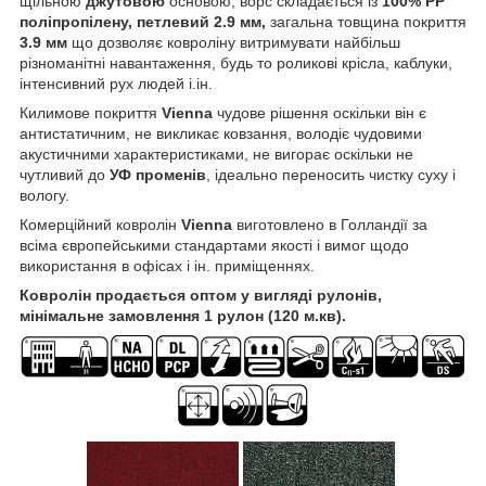
щільною
джутовою
основою, ворс складається із
100% PP
поліпропілену, петлевий 2.9 мм,
загальна товщина покриття
3.9 мм
що дозволяє ковроліну витримувати найбільш
різноманітні навантаження, будь то роликові крісла, каблуки,
інтенсивний рух людей і.ін.
Килимове покриття
Vienna
чудове рішення оскільки він є
антистатичним, не викликає ковзання, володіє чудовими
акустичними характеристиками, не вигорає оскільки не
чутливий до
УФ променів
, ідеально переносить чистку суху і
вологу.
Комерційний ковролін
Vienna
виготовлено в Голландії за
всіма європейськими стандартами якості і вимог щодо
використання в офісах і ін. приміщеннях.
Ковролін продається оптом у вигляді рулонів,
мінімальне замовлення 1 рулон (120 м.кв).