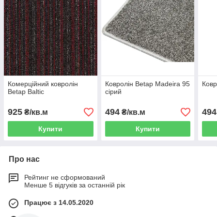
Комерційний ковролін
Ковролін Betap Madeira 95
Ковр
Betap Baltic
сірий
925
494
494
₴/кв.м
₴/кв.м
Купити
Купити
Про нас
Рейтинг не сформований
Менше 5 відгуків за останній рік
Працює з 14.05.2020