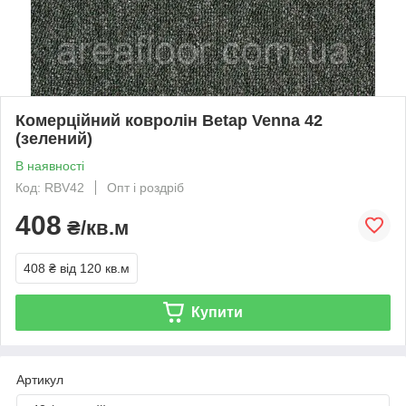
Комерційний ковролін Betap Venna 42
(зелений)
В наявності
Код: RBV42
Опт і роздріб
408
₴/кв.м
408 ₴
від 120 кв.м
Купити
Артикул