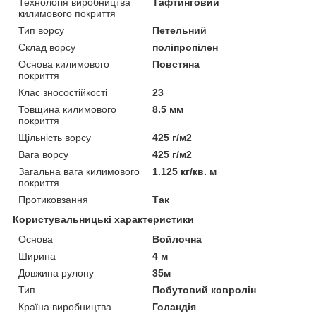
Технологія виробництва
Тафтинговий
килимового покриття
Тип ворсу
Петельний
Склад ворсу
поліпропілен
Основа килимового
Повстяна
покриття
Клас зносостійкості
23
Товщина килимового
8.5 мм
покриття
Щільність ворсу
425 г/м2
Вага ворсу
425 г/м2
Загальна вага килимового
1.125 кг/кв. м
покриття
Протиковзання
Так
Користувальницькі характеристики
Основа
Войлочна
Ширина
4 м
Довжина рулону
35м
Тип
Побутовий ковролін
Країна виробництва
Голандія