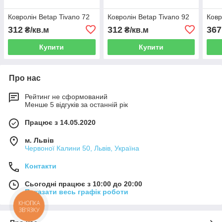
Ковролін Betap Tivano 72
Ковролін Betap Tivano 92
Ковр
312
312
367
₴/кв.м
₴/кв.м
Купити
Купити
Про нас
Рейтинг не сформований
Менше 5 відгуків за останній рік
Працює з 14.05.2020
м. Львів
Червоної Калини 50, Львів, Україна
Контакти
Сьогодні працює з 10:00 до 20:00
Показати весь графік роботи
КНОПКА
ЗВ'ЯЗКУ