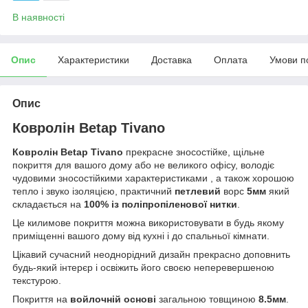
В наявності
Опис
Характеристики
Доставка
Оплата
Умови п
Опис
Ковролін Betap Tivano
Ковролін Betap Tivano
прекрасне зносостійке, щільне
покриття для вашого дому або не великого офісу, володіє
чудовими зносостійкими характеристиками , а також хорошою
тепло і звуко ізоляцією, практичний
петлевий
ворс
5мм
який
складається на
100% із поліпропіленової нитки
.
Це килимове покриття можна використовувати в будь якому
приміщенні вашого дому від кухні і до спальньої кімнати.
Цікавий сучасний неоднорідний дизайн прекрасно доповнить
будь-який інтерєр і освіжить його своєю неперевершеною
текстурою.
Покриття на
войлочній основі
загальною товщиною
8.5мм
.