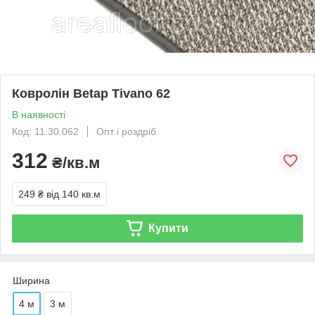
Ковролін Betap Tivano 62
В наявності
Код: 11.30.062
Опт і роздріб
312
₴/кв.м
249 ₴
від 140 кв.м
Купити
Ширина
4 м
3 м