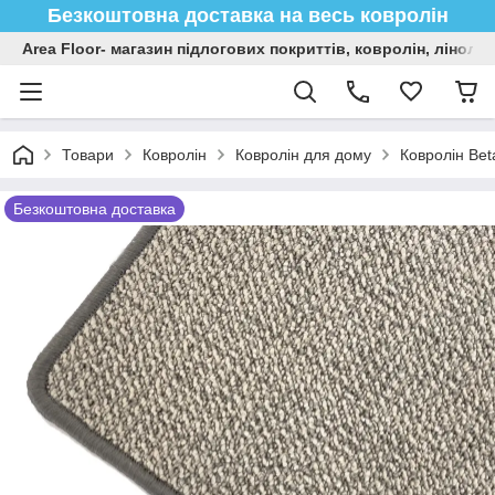
Безкоштовна доставка на весь ковролін
Area Floor- магазин підлогових покриттів, ковролін, лінол
Товари
Ковролін
Ковролін для дому
Ковролін Bet
Безкоштовна доставка