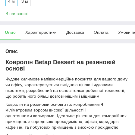
4 м
3 м
В наявності
Опис
Характеристики
Доставка
Оплата
Умови п
Опис
Ковролін Betap Dessert на резиновій
основі
Чудове килимове напівкомерційне покриття для вашого дому
чи офісу, характеризується вигідною ціною і чудовими
якостями, розроблений на основі голкопробивної технології,
що робить його більш довговічнішим і міцнішим.
Ковролін на резиновій основі з голкопробивним
4
міліметровим ворсом високої щільності і
однотонними кольорами. Ідеальне рішення для комерційних
приміщень з середньою проходимістю, офісів, коридорів,
кафе і ін. та побутових приміщень з високою прохідністю.