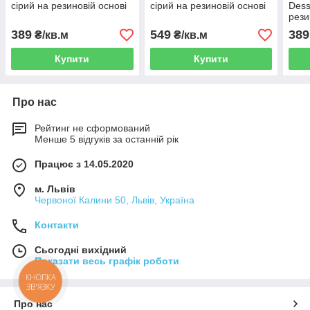
сірий на резиновій основі
сірий на резиновій основі
Dess
рези
389
549
389
₴/кв.м
₴/кв.м
Купити
Купити
Про нас
Рейтинг не сформований
Менше 5 відгуків за останній рік
Працює з 14.05.2020
м. Львів
Червоної Калини 50, Львів, Україна
Контакти
Сьогодні вихідний
Показати весь графік роботи
КНОПКА
ЗВ'ЯЗКУ
Про нас