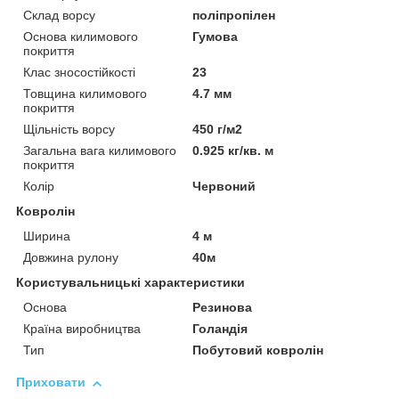
Склад ворсу
поліпропілен
Основа килимового
Гумова
покриття
Клас зносостійкості
23
Товщина килимового
4.7 мм
покриття
Щільність ворсу
450 г/м2
Загальна вага килимового
0.925 кг/кв. м
покриття
Колір
Червоний
Ковролін
Ширина
4 м
Довжина рулону
40м
Користувальницькі характеристики
Основа
Резинова
Країна виробництва
Голандія
Тип
Побутовий ковролін
Приховати