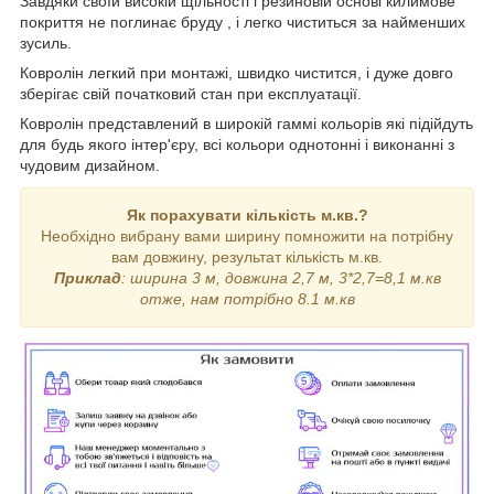
Завдяки своїй високій щільності і резиновій основі килимове
покриття не поглинає бруду , і легко чиститься за найменших
зусиль.
Ковролін легкий при монтажі, швидко чистится, і дуже довго
зберігає свій початковий стан при експлуатації.
Ковролін представлений в широкій гаммі кольорів які підійдуть
для будь якого інтер'єру, всі кольори однотонні і виконанні з
чудовим дизайном.
Як порахувати кількість м.кв.?
Необхідно вибрану вами ширину помножити на потрібну
вам довжину, результат кількість м.кв.
Приклад
: ширина 3 м, довжина 2,7 м, 3*2,7=8,1 м.кв
отже, нам потрібно 8.1 м.кв