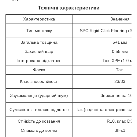
Технічні характеристики
Характеристика
Значення
Тип монтажу
SPC Rigid Click Flooring (З
Загальна товщина
5+1 мм
Захисний шар
0,55 мм
Інтегрована підклатка
Так IXPE (1.0 мм
Фаска
Так
Клас зносостійкості
23/33
Звукоізоляція (ударний шум)
Зниження на 10 д
Сумісність з теплою підлогою
Так (водяні та електричні сис
Стійкість до ковзання
R10, клас DS
Стійкість до вогню
Bfl-s1