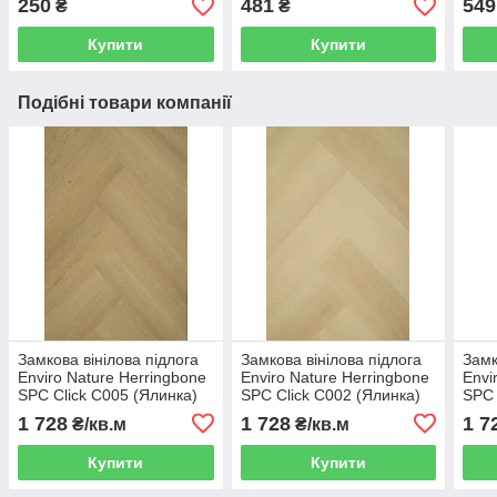
250
481
549
₴
₴
Купити
Купити
Подібні товари компанії
Замкова вінілова підлога
Замкова вінілова підлога
Замк
Enviro Nature Herringbone
Enviro Nature Herringbone
Envi
SPC Click C005 (Ялинка)
SPC Click C002 (Ялинка)
SPC 
1 728
1 728
1 7
₴/кв.м
₴/кв.м
Купити
Купити