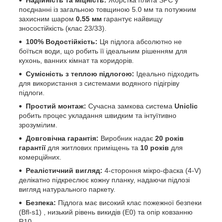
Надійність та міцність:
Жорстка плита SPC у
поєднанні із загальною товщиною 5.0 мм та потужним
захисним шаром
0.55 мм
гарантує найвищу
зносостійкість (клас 23/33).
100% Водостійкість:
Ця підлога абсолютно не
боїться води, що робить її ідеальним рішенням для
кухонь, ванних кімнат та коридорів.
Сумісність з теплою підлогою:
Ідеально підходить
для використання з системами водяного підігріву
підлоги.
Простий монтаж:
Сучасна замкова система
Uniclic
робить процес укладання швидким та інтуїтивно
зрозумілим.
Довговічна гарантія:
Виробник надає
20 років
гарантії
для житлових приміщень та
10 років
для
комерційних.
Реалістичний вигляд:
4-стороння мікро-фаска (4-V)
делікатно підкреслює кожну планку, надаючи підлозі
вигляд натурального паркету.
Безпека:
Підлога має високий клас пожежної безпеки
(Bfl-s1) , низький рівень викидів (E0) та опір ковзанню
R10.