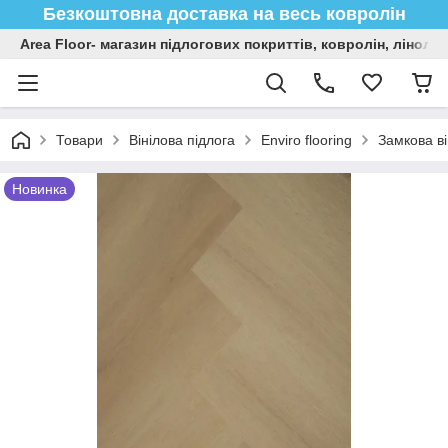
Безкоштовна доставка на весь ковролін
Area Floor- магазин підлогових покриттів, ковролін, лінол
Товари
Вінілова підлога
Enviro flooring
Замкова ві
Новинка