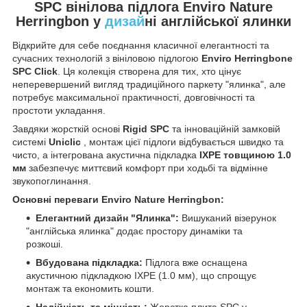
SPC вінілова підлога Enviro Nature
Herringbon у
дизай
ні англійської ялинки
Відкрийте для себе поєднання класичної елегантності та
сучасних технологій з вініловою підлогою
Enviro Herringbone
SPC Click
. Ця колекція створена для тих, хто цінує
неперевершений вигляд традиційного паркету "ялинка", але
потребує максимальної практичності, довговічності та
простоти укладання.
Завдяки жорсткій основі
Rigid SPC
та інноваційній замковій
системі
Uniclic
, монтаж цієї підлоги відбувається швидко та
чисто, а інтегрована акустична підкладка
IXPE товщиною 1.0
мм
забезпечує миттєвий комфорт при ходьбі та відмінне
звукопоглинання.
Основні переваги Enviro Nature Herringbon:
Елегантний дизайн "Ялинка":
Вишуканий візерунок
"англійська ялинка" додає простору динаміки та
розкоші.
Вбудована підкладка:
Підлога вже оснащена
акустичною підкладкою IXPE (1.0 мм), що спрощує
монтаж та економить кошти.