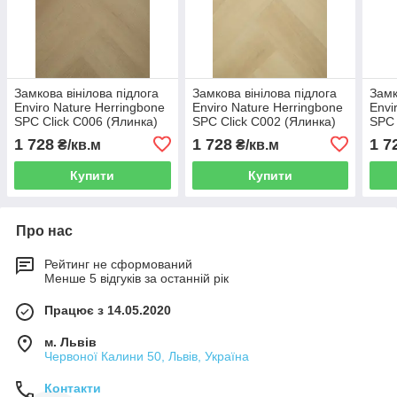
Замкова вінілова підлога
Замкова вінілова підлога
Замк
Enviro Nature Herringbone
Enviro Nature Herringbone
Envi
SPC Click C006 (Ялинка)
SPC Click C002 (Ялинка)
SPC 
1 728
1 728
1 7
₴/кв.м
₴/кв.м
Купити
Купити
Про нас
Рейтинг не сформований
Менше 5 відгуків за останній рік
Працює з 14.05.2020
м. Львів
Червоної Калини 50, Львів, Україна
Контакти