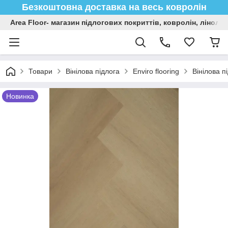
Безкоштовна доставка на весь ковролін
Area Floor- магазин підлогових покриттів, ковролін, лінол
Товари
Вінілова підлога
Enviro flooring
Вінілова п
Новинка