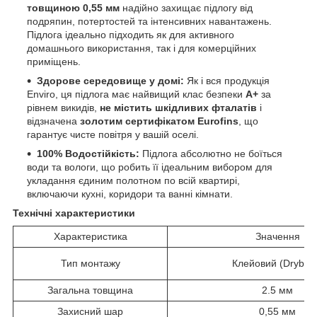
товщиною 0,55 мм
надійно захищає підлогу від
подряпин, потертостей та інтенсивних навантажень.
Підлога ідеально підходить як для активного
домашнього використання, так і для комерційних
приміщень.
Здорове середовище у домі:
Як і вся продукція
Enviro, ця підлога має найвищий клас безпеки
A+
за
рівнем викидів,
не містить шкідливих фталатів
і
відзначена
золотим сертифікатом Eurofins
, що
гарантує чисте повітря у вашій оселі.
100% Водостійкість:
Підлога абсолютно не боїться
води та вологи, що робить її ідеальним вибором для
укладання єдиним полотном по всій квартирі,
включаючи кухні, коридори та ванні кімнати.
Технічні характеристики
Характеристика
Значення
Тип монтажу
Клейовий (Drybac
Загальна товщина
2.5 мм
Захисний шар
0,55 мм