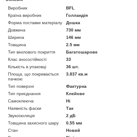
Виробник
BFL
Країна виробник
Голландія
Форма поставки матеріалу
Дошка
Довжина
730 мм
Ширина
146 мм
Товщина
2.5 мм
Тип вінілового покриття
Багатошарове
Клас зносостійкості
33
Кількість в упаковці
36 шт.
Площа, що покривається
3.837 кв.м
пачкою
Тип поверхні
Фактурна
Тип приєднання
Клейове
Самоклеюча
Ні
Наявність фаски
Так
Звукоізоляція
2 дБ
Товщина захисного шару
0.55 мм
Стан
Новий