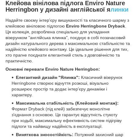
Клейова вінілова підлога Enviro Nature
Herringbon у дизайні англійської я
линки
Надайте своєму інтер'єру вишуканості та класичного шарму з
клейовою вініловою підлогою
Enviro Herringbone Dryback
.
Ця колекція, розроблена спеціально для укладання
візерунком "англійська ялинка", поєднує в собі позачасовий
дизайн натурального дерева з максимальною стабільністю та
надійністю клейового монтажу. Це ідеальне рішення для тих,
хто прагне поєднати елегантний стиль з довговічністю та
практичністю.
Основні переваги Enviro Nature Herringbon:
Елегантний дизайн "Ялинка":
Класичний візерунок
Herringbone створює відчуття розкоші, візуально
розширює простір та додає інтер'єру динаміки і
характеру.
Максимальна стабільність (Клейовий монтаж):
Формат Dryback (під клей) забезпечує монолітне
з'єднання з основою. Це гарантує відсутність стукоту
при ходьбі, максимальну ефективність систем підігріву
підлоги та найвищу надійність в експлуатації.
Виняткова зносостійкість:
Потужний захисний шар