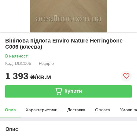
Вінілова підлога Enviro Nature Herringbone
C006 (клеєва)
В наявності
Код: DBC006
Роздріб
1 393
₴/кв.м
Купити
Опис
Характеристики
Доставка
Оплата
Умови п
Опис