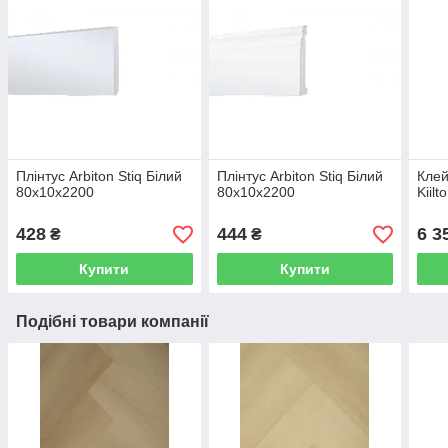
Плінтус Arbiton Stiq Білий
Плінтус Arbiton Stiq Білий
Клей
80x10x2200
80x10x2200
Kiilt
428
444
6 3
₴
₴
Купити
Купити
Подібні товари компанії