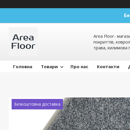
Бе
Area Floor- магаз
покриттів, коврол
трава, килимова 
Головна
Товари
Про нас
Контакти
Безкоштовна доставка