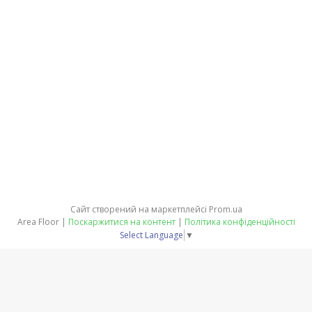
Сайт створений на маркетплейсі
Prom.ua
Area Floor |
Поскаржитися на контент
|
Політика конфіденційності
Select Language
▼