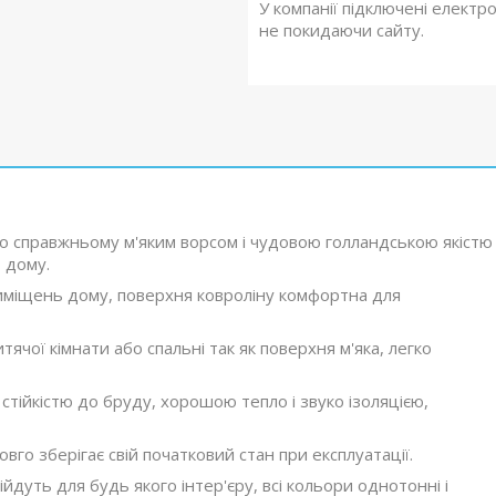
У компанії підключені електр
не покидаючи сайту.
о справжньому м'яким ворсом і чудовою голландською якістю
 дому.
риміщень дому, поверхня ковроліну комфортна для
ячої кімнати або спальні так як поверхня м'яка, легко
стійкістю до бруду, хорошою тепло і звуко ізоляцією,
вго зберігає свій початковий стан при експлуатації.
ійдуть для будь якого інтер'єру, всі кольори однотонні і