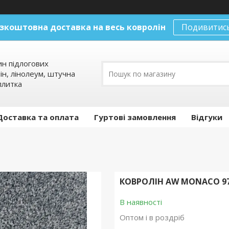
зкоштовна доставка на весь ковролін
Подивитис
ин підлогових
ін, лінолеум, штучна
плитка
Доставка та оплата
Гуртові замовлення
Відгуки
КОВРОЛІН AW MONACO 9
В наявності
Оптом і в роздріб