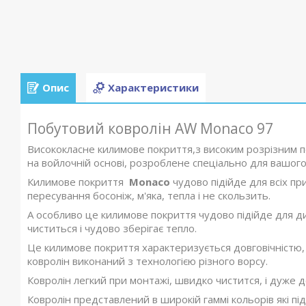
Опис
Характеристики
Побутовий ковролін AW Monaco 97
Висококласне килимове покриття,з високим розрізним п
на войлочній основі, розроблене спеціально для вашого
Килимове покриття
Monaco
чудово підійде для всіх п
пересування босоніж, м'яка, тепла і не скользить.
А особливо це килимове покриття чудово підійде для дит
чиститься і чудово зберігає тепло.
Це килимове покриття характеризується довговічністю, 
ковролін виконаний з технологією різного ворсу.
Ковролін легкий при монтажі, швидко чистится, і дуже до
Ковролін представлений в широкій гаммі кольорів які під