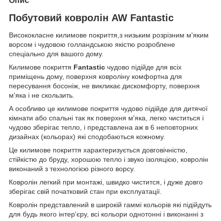
Опис
Побутовий ковролін AW Fantastic
Висококласне килимове покриття,з низьким розрізним м'яким
ворсом і чудовою голландською якістю розроблене
спеціально для вашого дому.
Килимове покриття
Fantastic
чудово підійде для всіх
приміщень дому, поверхня ковроліну комфортна для
пересування босоніж, не викликає дискомфорту, поверхня
м'яка і не скользить.
А особливо це килимове покриття чудово підійде для дитячої
кімнати або спальні так як поверхня м'яка, легко чиститься і
чудово зберігає тепло, і представлена аж в 6 неповторних
дизайнах (кольорах) які сподобаються кожному.
Це килимове покриття характеризується довговічністю,
стійкістю до бруду, хорошою тепло і звуко ізоляцією, ковролін
виконаний з технологією різного ворсу.
Ковролін легкий при монтажі, швидко чистится, і дуже довго
зберігає свій початковий стан при експлуатації.
Ковролін представлений в широкій гаммі кольорів які підійдуть
для будь якого інтер'єру, всі кольори однотонні і виконанні з