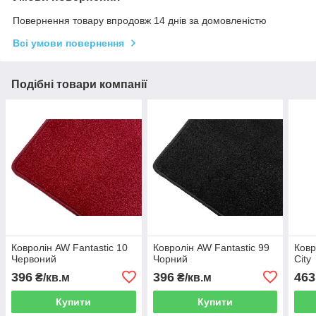
Повернення товару впродовж 14 днів за домовленістю
Всі умови повернення
Подібні товари компанії
Ковролін AW Fantastic 10
Ковролін AW Fantastic 99
Ковр
Червоний
Чорний
City
396
396
463
₴/кв.м
₴/кв.м
Купити
Купити