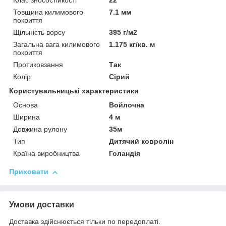
Клас зносостійкості
22
Товщина килимового
7.1 мм
покриття
Щільність ворсу
395 г/м2
Загальна вага килимового
1.175 кг/кв. м
покриття
Протиковзання
Так
Колір
Сірий
Користувальницькі характеристики
Основа
Войлочна
Ширина
4 м
Довжина рулону
35м
Тип
Дитячий ковролін
Країна виробництва
Голандія
Приховати
Умови доставки
Доставка здійснюється тільки по передоплаті.