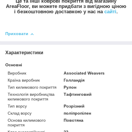
Це та інші коврові покриття від магазину
AreaFloor, ви можете придбати з вигідною ціною
і безкоштовною доставкою у нас на
сайті
.
Приховати
Характеристики
Основні
Виробник
Associated Weavers
Країна виробник
Голландія
Тип килимового покриття
Рулон
Технологія виробництва
Тафтинговий
килимового покриття
Тип ворсу
Розрізний
Склад ворсу
поліпропілен
Основа килимового
Повстяна
покриття