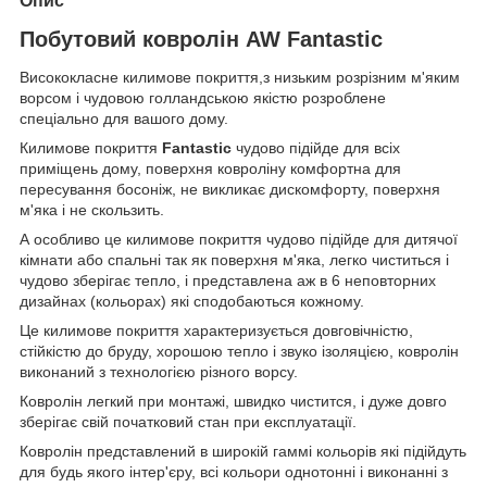
Опис
Побутовий ковролін AW Fantastic
Висококласне килимове покриття,з низьким розрізним м'яким
ворсом і чудовою голландською якістю розроблене
спеціально для вашого дому.
Килимове покриття
Fantastic
чудово підійде для всіх
приміщень дому, поверхня ковроліну комфортна для
пересування босоніж, не викликає дискомфорту, поверхня
м'яка і не скользить.
А особливо це килимове покриття чудово підійде для дитячої
кімнати або спальні так як поверхня м'яка, легко чиститься і
чудово зберігає тепло, і представлена аж в 6 неповторних
дизайнах (кольорах) які сподобаються кожному.
Це килимове покриття характеризується довговічністю,
стійкістю до бруду, хорошою тепло і звуко ізоляцією, ковролін
виконаний з технологією різного ворсу.
Ковролін легкий при монтажі, швидко чистится, і дуже довго
зберігає свій початковий стан при експлуатації.
Ковролін представлений в широкій гаммі кольорів які підійдуть
для будь якого інтер'єру, всі кольори однотонні і виконанні з