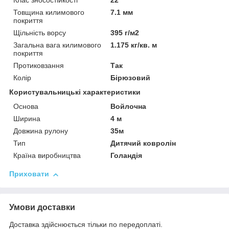
Клас зносостійкості
22
Товщина килимового
7.1 мм
покриття
Щільність ворсу
395 г/м2
Загальна вага килимового
1.175 кг/кв. м
покриття
Протиковзання
Так
Колір
Бірюзовий
Користувальницькі характеристики
Основа
Войлочна
Ширина
4 м
Довжина рулону
35м
Тип
Дитячий ковролін
Країна виробництва
Голандія
Приховати
Умови доставки
Доставка здійснюється тільки по передоплаті.