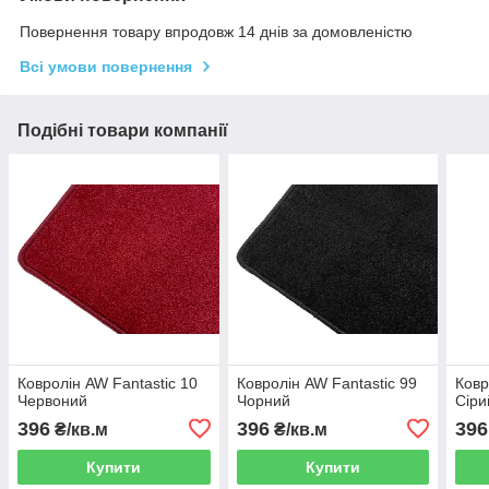
Повернення товару впродовж 14 днів за домовленістю
Всі умови повернення
Подібні товари компанії
Ковролін AW Fantastic 10
Ковролін AW Fantastic 99
Ковр
Червоний
Чорний
Сіри
396
396
396
₴/кв.м
₴/кв.м
Купити
Купити