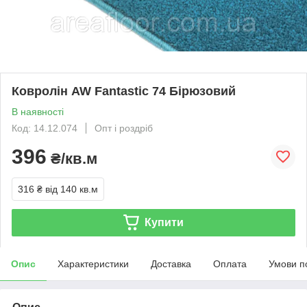
Ковролін AW Fantastic 74 Бірюзовий
В наявності
Код: 14.12.074
Опт і роздріб
396
₴/кв.м
316 ₴
від 140 кв.м
Купити
Опис
Характеристики
Доставка
Оплата
Умови п