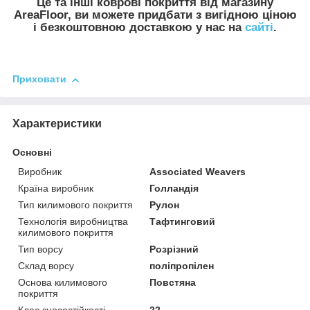
Це та інші коврові покриття від магазину
AreaFloor, ви можете придбати з вигідною ціною
і безкоштовною доставкою у нас на
сайті
.
Приховати
Характеристики
Основні
Виробник
Associated Weavers
Країна виробник
Голландія
Тип килимового покриття
Рулон
Технологія виробництва
Тафтинговий
килимового покриття
Тип ворсу
Розрізний
Склад ворсу
поліпропілен
Основа килимового
Повстяна
покриття