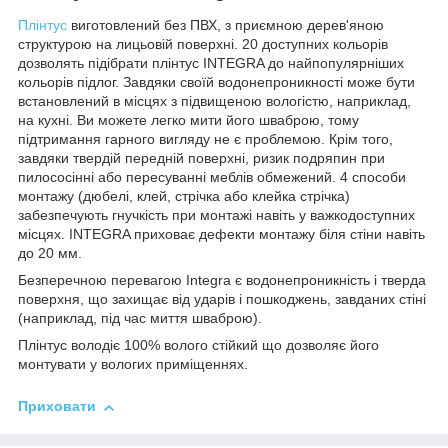
Плінтус
виготовлений без ПВХ, з приємною дерев'яною
структурою на лицьовій поверхні. 20 доступних кольорів
дозволять підібрати плінтус INTEGRA до найпопулярніших
кольорів підлог. Завдяки своїй водонепроникності може бути
встановлений в місцях з підвищеною вологістю, наприклад,
на кухні. Ви можете легко мити його шваброю, тому
підтримання гарного вигляду не є проблемою. Крім того,
завдяки твердій передній поверхні, ризик подряпин при
пилососінні або пересуванні меблів обмежений. 4 способи
монтажу (дюбелі, клей, стрічка або клейка стрічка)
забезпечують гнучкість при монтажі навіть у важкодоступних
місцях. INTEGRA приховає дефекти монтажу біля стіни навіть
до 20 мм.
Безперечною перевагою Integra є водонепроникність і тверда
поверхня, що захищає від ударів і пошкоджень, завданих стіні
(наприклад, під час миття шваброю).
Плінтус володіє 100% волого стійкий що дозволяє його
монтувати у вологих приміщеннях.
Приховати