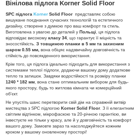
Вінілова підлога Korner Solid Floor
SPC підлога
Korner
Solid Floor
представляє собою
вишукане поєднання сучасних технологій та естетичного
дизайну, створене з думкою про ваш комфорт та стиль.
Виготовлена з увагою до деталей у
Польщі
, ця підлога
відповідає високому
класу 34
, що гарантує її міцність та
зносостійкість.
З товщиною планки в 5 мм та захисним
шаром 0.55 мм,
вона обіцяє надзвичайну довговічність та
стійкість до повсякденного використання.
Крім того, ця підлога ідеально підходить для використання з
системами теплої підлоги, додаючи вашому дому додаткове
тепло та затишок. Завдяки водостійкості та розміру планки
1240 * 182 мм
, вона стане оптимальним вибором для будь-
якого простору, будь то житлова кімната чи комерційний
об'єкт.
Не упустіть шанс перетворити свій дім на справжній витвір
мистецтва з SPC підлогою
Korner Solid Floor
. З її елегантним
світлим відтінком, мікрофаскою та 20-річною гарантією, ви
інвестуєте не тільки у красу, але й у довговічність та комфорт
вашого дому. Замовте зараз та насолоджуйтеся кожним
кроком у вашому оновленому просторі!