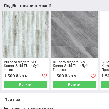
Подібні товари компанії
Вінілова підлога SPC
Вінілова підлога SPC
Віні
Korner Solid Floor Дуб
Korner Solid Floor Дуб
Korn
Філан
Гіперіон
Про
1 500
1 500
1 5
₴/кв.м
₴/кв.м
Купити
Купити
Про нас
Рейтинг не сформований