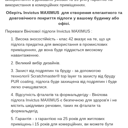
використання в комерційних приміщеннях.
Оберіть Invictus MAXIMUS для створення елегантного та
довговічного покриття підлоги у вашому будинку або
офісі.
Переваги Вінілової підлоги Invictus MAXIMUS :
Висока зносостійкість - клас 42 вказує на те, що ця
підлога придатна для використання в промислових
приміщеннях, де вона буде піддається високому
навантаженню.
Великий вибір дизайнів.
Захист від подряпин та бруду - за допомогою
технології Scratchmaster® top layer та захисту від бруду
PUR coating, підлога буде захищена від подряпин і буде
легко очищуватися.
Відсутність фталатів та формальдегіду - Вінілова
підлога Invictus MAXIMUS є безпечною для здоров'я і не
містить шкідливих речовин, таких як фталати та
формальдегід.
Гарантія - з гарантією на 25 років для житлових
приміщень і 15 років для комерційних, ви можете бути