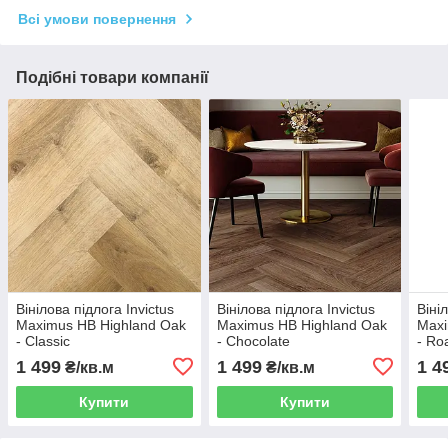
Всі умови повернення
Подібні товари компанії
Вінілова підлога Invictus
Вінілова підлога Invictus
Віні
Maximus HB Highland Oak
Maximus HB Highland Oak
Maxi
- Classic
- Chocolate
- Ro
1 499
1 499
1 4
₴/кв.м
₴/кв.м
Купити
Купити