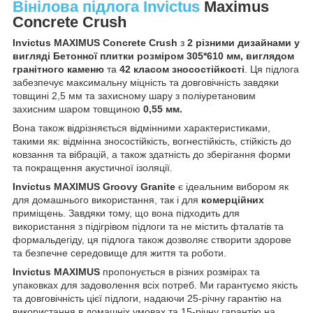
Вінілова підлога
Invictus
Maximus
Concrete Crush
Invictus MAXIMUS Concrete Crush
з
2 різними дизайнами у
вигляді Бетонної плитки розміром 305*610 мм, виглядом
гранітного каменю
та
42 класом зносостійкості
. Ця підлога
забезпечує максимальну міцність та довговічність завдяки
товщині 2,5 мм та захисному шару з поліуретановим
захисним шаром товщиною
0,55 мм.
Вона також відрізняється відмінними характеристиками,
такими як: відмінна зносостійкість, вогнестійкість, стійкість до
ковзання та вібрацій, а також здатність до зберігання форми
та покращення акустичної ізоляції.
Invictus MAXIMUS Groovy Granite
є ідеальним вибором як
для домашнього використання, так і для
комерційних
приміщень. Завдяки тому, що вона підходить для
використання з підігрівом підлоги та не містить фталатів та
формальдегіду, ця підлога також дозволяє створити здорове
та безпечне середовище для життя та роботи.
Invictus MAXIMUS
пропонується в різних розмірах та
упаковках для задоволення всіх потреб. Ми гарантуємо якість
та довговічність цієї підлоги, надаючи 25-річну гарантію на
використання в домашніх умовах та 15-річну гарантію на