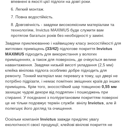
впевнені в якості цієї підлоги на довгі роки.
Легкий монтаж.
Повна водостійкість.
Довговічність - завдяки високоякісним матеріалам та
технологіям, Invictus MAXIMUS буде служити вам
протягом багатьох років без необхідності у заміні.
Завдяки приклеюванню і найвищому класу зносостійкості для
житлових приміщень
(33/42)
підлогове покриття
Invictus
MAXIMUS
підходить для використання у вологих
приміщеннях, а також для поверхонь, де очікується велике
навантаження. Завдяки низькій висоті укладання (2,5 мм)
клейка вінілова підлога особливо добре підходить для
ремонту. Тонкий матеріал має перевагу в тому, що двері не
потрібно підрізати, і немає помітних зміщених країв до інших
приміщень. Крім того, зносостійкий шар товщиною
0,55 мм
захищає чудові декори від подряпин і пошкоджень при
стиранні. У поєднанні з поліуретановим покриттям поверхні
це не тільки подовжує термін служби вінілу
Invictus
, але й
полегшує його догляд та очищення.
Оскільки компанія
Invictus
завжди приділяє увагу
екологічності своєї продукції, клейові вінілові покриття не