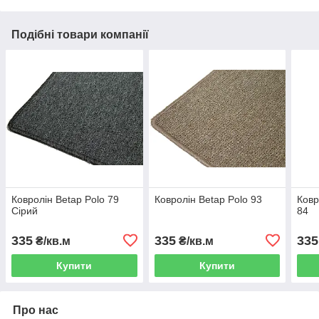
Подібні товари компанії
Ковролін Betap Polo 79
Ковролін Betap Polo 93
Ковр
Сірий
84
335
335
335
₴/кв.м
₴/кв.м
Купити
Купити
Про нас