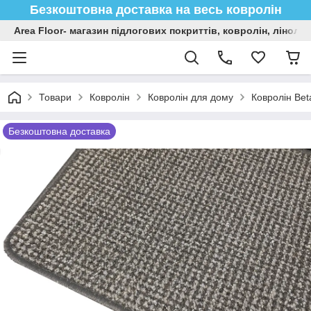
Безкоштовна доставка на весь ковролін
Area Floor- магазин підлогових покриттів, ковролін, лінол
Товари
Ковролін
Ковролін для дому
Ковролін Bet
Безкоштовна доставка