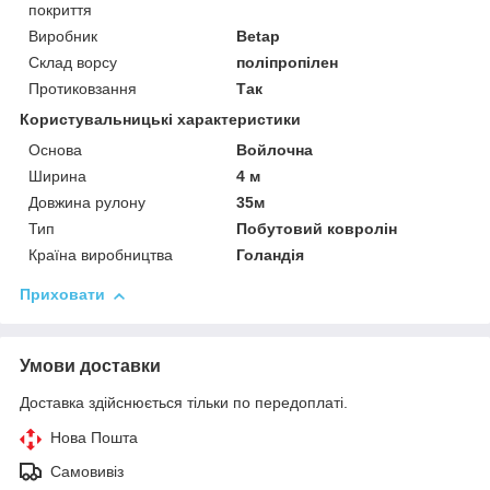
покриття
Виробник
Betap
Склад ворсу
поліпропілен
Протиковзання
Так
Користувальницькі характеристики
Основа
Войлочна
Ширина
4 м
Довжина рулону
35м
Тип
Побутовий ковролін
Країна виробництва
Голандія
Приховати
Умови доставки
Доставка здійснюється тільки по передоплаті.
Нова Пошта
Самовивіз