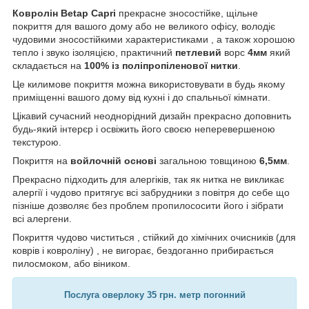
Ковролін Betap Capri
прекрасне зносостійке, щільне
покриття для вашого дому або не великого офісу, володіє
чудовими зносостійкими характеристиками , а також хорошою
тепло і звуко ізоляцією, практичний
петлевий
ворс
4мм
який
складається на
100% із поліпропіленової нитки
.
Це килимове покриття можна використовувати в будь якому
приміщенні вашого дому від кухні і до спальньої кімнати.
Цікавий сучасний неоднорідний дизайн прекрасно доповнить
будь-який інтерєр і освіжить його своєю неперевершеною
текстурою.
Покриття на
войлочній основі
загальною товщиною
6,5мм
.
Прекрасно підходить для алергіків, так як нитка не викликає
алергії і чудово притягує всі забрудники з повітря до себе що
пізніше дозволяє без проблем пропилососити його і зібрати
всі алергени.
Покриття чудово чиститься , стійкий до хімічних очисників (для
коврів і ковроліну) , не вигорає, бездоганно прибирається
пилосмоком, або віником.
Послуга оверлоку 35 грн. метр погонний