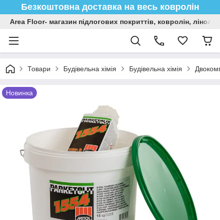
Безкоштовна доставка на весь ковролін
Area Floor- магазин підлогових покриттів, ковролін, лінол
Товари
Будівельна хімія
Будівельна хімія
Двокомп
Новинка