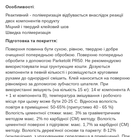
Особливості
:
Реактивний - полімеризація відбувається внаслідок реакції
двох компонентів продукту
Міцний і твердий клейовий шов
Швидка полімеризація
Підготовка та покриття:
Поверхня повинна бути сухою, рівною, твердою і добре
очищеної попередньою обробкою. Поверхню попередньо
обробити з допомогою Parketolit PR50. Не рекомендуємо
використовувати інші грунтующие кошти. Дозуються
компоненти в певній кількості і розміщуються круговими
рухами до однорідної смішить. Клей наноситься на поверхню
рівномірно за допомогою зубчастого шпателя. При
використанні змішують (на кількість 15 кг): 14 кг компонента А
+ 1 кг компонента В), температура змішування і робочого
місця при цьому може бути 20-25 С. Відносна вологість
повітря в приміщенні: 50-65% (припустимо 40 - 65 %)
Вологість цементної стяжки: макс. 3% за гравіметричним
методом макс. 2% по карбідної (CM) методу. Вологість
цементної поверхні з підігрівом: макс. 1,7% за карбідної (CM)
методу. Вологість дерев'яної основи та паркету: 8-12%
(кондиціонер, з урахуванням середовища в приміщенні). При