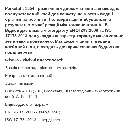
Parketolit 1554 - реактивний двокомпонентна епоксидно-
полиуретановий клей для паркету, не містить води і
органічних розчинів. Полімеризація відбувається в
результаті хімічної реакції між компонентами А і В.
Відповідає вимогам стандарту EN 14293:2006 та ISO
17178:2013 для укладання паркету. гарантує максимальне
зчеплення з поверхнею. Має дуже міцний і твердий
клейовий шов, підходить для приклеювання будь-яких
порід дерева.
Фізико - хімічні властивості:
Зовнішній вигляд: рідина пастоподібна
Колір: світло-коричневий
Запах: низький
В'язкість A + B (20С, Brookfield): пастоподібний тиксотропний
клей: А: В = 14: 1
Відповідає стандартам:
EN 14293: 2006 - тверді клеї;
ISO 17178: 2013 - тверді клеї.