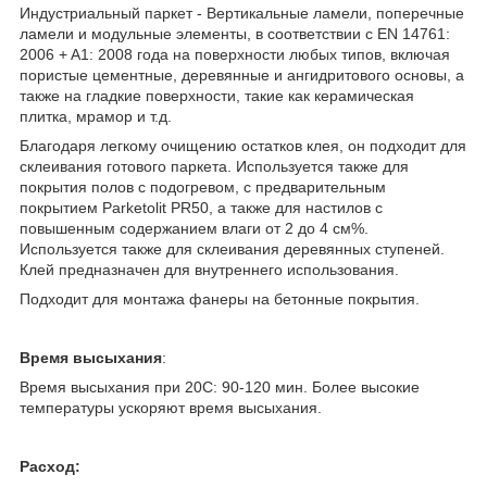
Индустриальный паркет - Вертикальные ламели, поперечные
ламели и модульные элементы, в соответствии с EN 14761:
2006 + A1: 2008 года на поверхности любых типов, включая
пористые цементные, деревянные и ангидритового основы, а
также на гладкие поверхности, такие как керамическая
плитка, мрамор и т.д.
Благодаря легкому очищению остатков клея, он подходит для
склеивания готового паркета. Используется также для
покрытия полов с подогревом, с предварительным
покрытием Parketolit PR50, а также для настилов с
повышенным содержанием влаги от 2 до 4 см%.
Используется также для склеивания деревянных ступеней.
Клей предназначен для внутреннего использования.
Подходит для монтажа фанеры на бетонные покрытия.
Время высыхания
:
Время высыхания при 20С: 90-120 мин. Более высокие
температуры ускоряют время высыхания.
Расход: