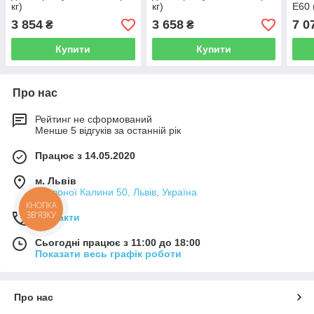
кг)
кг)
E60 
3 854
3 658
7 0
₴
₴
Купити
Купити
Про нас
Рейтинг не сформований
Менше 5 відгуків за останній рік
Працює з 14.05.2020
м. Львів
Червоної Калини 50, Львів, Україна
КНОПКА
ЗВ'ЯЗКУ
Контакти
Сьогодні працює з 11:00 до 18:00
Показати весь графік роботи
Про нас