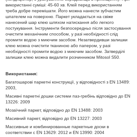
використанні суміші: 45-60 хв. Клей перед використанням
треба добре перемішати. Його можна нанести зубчастим
шпателем на поверхню. Паркет укладається на свіже
нанесений шар клею шляхом натискання або легкого
постукування. Інструменти безпосередньо після застосування
очистити механічним способом, у разі необхідності слід
промити водою з миючим засобом. Незатвердивши залишки
клею можна очистити тканиною або папером, у разі
необхідності промити водою з миючим засобом. Затверділі
залишки клею можна видалити розчинником Mitosol S50.
Використання:
Багатошарові паркетні конструкції, у відповідності з EN 13489:
2003,
Масивні паркетні дошки системи паз-гребінь відповідно до EN
13226: 2009
Мозаїчний паркет, відповідно до EN 13488: 2003
Масивний паркет, відповідно до EN 13227: 2003
Массивные и комбинированные паркетные доски в
соответствии с EN 13629: 2012 и EN 13990: 2004