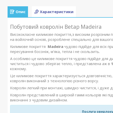
Опис
Характеристики
Побутовий ковролін Betap Madeira
Висококласне килимове покриття,з високим розрізним п
на войлочній основі, розроблене спеціально для вашого
Килимове покриття
Madeira
чудово підійде для всіх п
пересування босоніж, м'яка, тепла і не скользить.
А особливо це килимове покриття чудово підійде для дит
чиститься і чудово зберігає тепло, і представлена аж в
кожному.
Це килимове покриття характеризується довговічністю, 
ковролін виконаний з технологією різного ворсу.
Ковролін легкий при монтажі, швидко чистится, і дуже до
Ковролін представлений в широкій гаммі кольорів які під
виконанні з чудовим дизайном.
Послуга оверлоку