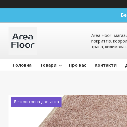
Бе
Area Floor- магаз
покриттів, коврол
трава, килимова 
Головна
Товари
Про нас
Контакти
Безкоштовна доставка