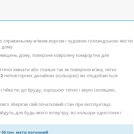
о справжньому м'яким ворсом і чудовою голландською якістю
 дому.
риміщень дому, поверхня ковроліну комфортна для
ячої кімнати або спальні так як поверхня м'яка, легко
12
неповторних дизайнах (кольорах) які сподобаються
стійкістю до бруду, хорошою тепло і звуко ізоляцією,
вго зберігає свій початковий стан при експлуатації.
ійдуть для будь якого інтер'єру, всі кольори однотонні і
 50 грн. метр погонний