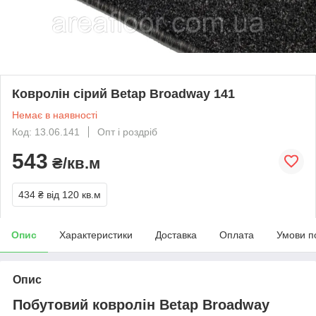
Ковролін сірий Betap Broadway 141
Немає в наявності
Код: 13.06.141
Опт і роздріб
543
₴/кв.м
434 ₴
від 120 кв.м
Опис
Характеристики
Доставка
Оплата
Умови п
Опис
Побутовий ковролін Betap Broadway