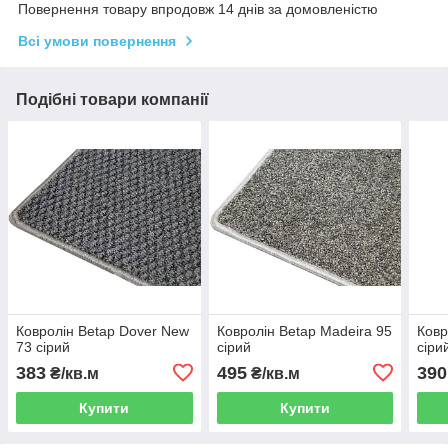
Повернення товару впродовж 14 днів за домовленістю
Всі умови повернення
Подібні товари компанії
Ковролін Betap Dover New
Ковролін Betap Madeira 95
Ковр
73 сірий
сірий
сіри
383
495
390
₴/кв.м
₴/кв.м
Купити
Купити