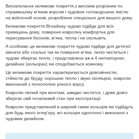
Висококласне килимове покриття,з високим розрізним по
справжньому м'яким ворсом і чудовою голландською якістю
на войлочній основі, розроблене спеціально для вашого дому.
Килимове покриття Broadway чудово підійде для всіх
приміщень дому, поверхня ковроліну комфортна для
пересування босоніж, м'яка, тепла і не скользить.
А особливо це килимове покриття чудово підійде для дитячої
кімнати або спальні так як поверхня м'яка, легко чиститься і
чудово зберігає тепло, і представлена аж в 4 неповторних
дизайнах (кольорах) які сподобаються кожному.
Це килимове покриття характеризується довговічністю,
стійкістю до бруду, хорошою тепло і звуко ізоляцією, ковролін
виконаний з технологією різного ворсу.
Ковролін легкий при монтажі, швидко чистится, і дуже довго
зберігає свій початковий стан при експлуатації.
Ковролін представлений в широкій гаммі кольорів які підійдуть
для будь якого інтер'єру, всі кольори однотонні і виконанні з
чудовим дизайном.