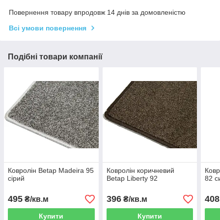
Повернення товару впродовж 14 днів за домовленістю
Всі умови повернення
Подібні товари компанії
Ковролін Betap Madeira 95
Ковролін коричневий
Ковр
сірий
Betap Liberty 92
82 с
495
396
408
₴/кв.м
₴/кв.м
Купити
Купити