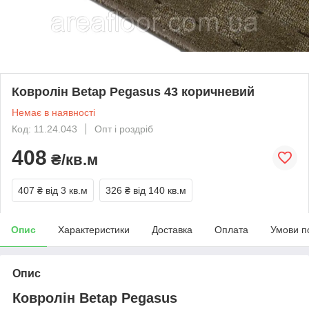
Ковролін Betap Pegasus 43 коричневий
Немає в наявності
Код: 11.24.043
Опт і роздріб
408
₴/кв.м
407 ₴
від 3 кв.м
326 ₴
від 140 кв.м
Опис
Характеристики
Доставка
Оплата
Умови п
Опис
Ковролін Betap Pegasus