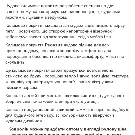
Чудове килимове покриття розроблене спеціально для
вашого дому, характеризується вигідною ціною, чудовими
якостями, і цікавим візерунком.
Килимове покриття складається із двох видів низького ворсу,
петлі і розрізного, що створює неповторний візерунок і
забезпечує захист від затоптуваннь, слідів меблів і т.п.
Килимове покриття
Pegasus
чудово підійде для всіх
приміщень дому, поверхня ковроліну комфортна для
пересування босоніж, і не викликає дискомфорту, м'яка і не
скользить.
Це килимове покриття характеризується довговічністю,
стійкістю до бруду , хорошою тепло і звуко ізоляцією, текстура
ковроліну характеризується ненав'язливим візерунком і
низьким ворсом.
Ковролін легкий при монтажі, швидко чистится, і дуже довго
зберігає свій початковий стан при експлуатації.
Ковролін представлений в широкій гаммі кольорів які підійдуть
для будь якого інтер'єру, всі кольори мають візерунок з
чудовим дизайном.
Ковролін можна придбати оптом у вигляді рулону ціна
рахується індивідуально в залежності від кількості.