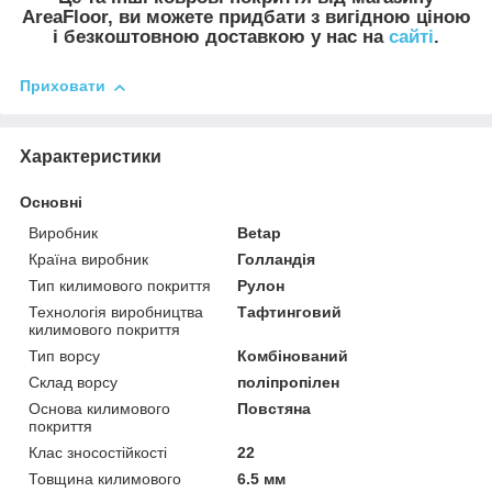
AreaFloor, ви можете придбати з вигідною ціною
і безкоштовною доставкою у нас на
сайті
.
Приховати
Характеристики
Основні
Виробник
Betap
Країна виробник
Голландія
Тип килимового покриття
Рулон
Технологія виробництва
Тафтинговий
килимового покриття
Тип ворсу
Комбінований
Склад ворсу
поліпропілен
Основа килимового
Повстяна
покриття
Клас зносостійкості
22
Товщина килимового
6.5 мм